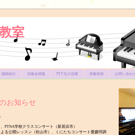
教室
講師紹介
演奏会情報
門下生の活躍
演奏依頼
お問い合わ
のお知らせ
。
）、PTNA学校クラスコンサート（新居浜市）
陣による公開レッスン（松山市）、くにたちコンサート愛媛同調