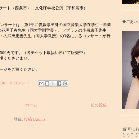
コンサート（西条市）、文化庁学校公演（宇和島市）
◆ごあい
ちコンサートは、第1部に愛媛県出身の国立音楽大学在学生・卒業
の花岡千春先生（同大学副学長）、ソプラノの小泉恵子先生
トの武田忠善先生（同大学教授）の3名によるコンサートが行
生500円です。（各チケット取扱い所にて販売中）
場くださいませ。
ージをご覧ください。
:30
0 コメント
ホーム
前の投稿
登録:
投稿 (Atom)
当HPに
とうござ