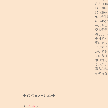
さん（4
14：30
15（30
◆小学生
45（4
ールを目
楽大学受
講したい
更可です
宅にアッ
ドピアノ
だいてお
ノの方は
限り対応
ください
購入され
その旨を
◆インフォメーション◆
►
2026
(7)