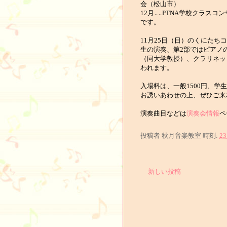
会（松山市）
12月‥‥PTNA学校クラス
です。
11月25日（日）のくにた
生の演奏、第2部ではピアノ
（同大学教授）、クラリネッ
われます。
入場料は、一般1500円、学
お誘いあわせの上、ぜひご来
演奏曲目などは
演奏会情報
ペ
投稿者
秋月音楽教室
時刻:
23
新しい投稿