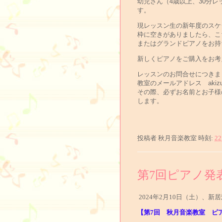
幼児さん（4歳以上、30分
す。
現レッスン生の新年度のスケ
枠に空きがありましたら、こ
またはグランドピアノをお持
新しくピアノをご購入をお考
レッスンのお問合せにつきま
教室のメールアドレス akizukim
その際、必ずお名前とお子様
します。
投稿者
秋月音楽教室
時刻:
22
第7回ピアノ発
2024年2月10日（土）、
【第7回 秋月音楽教室 ピ