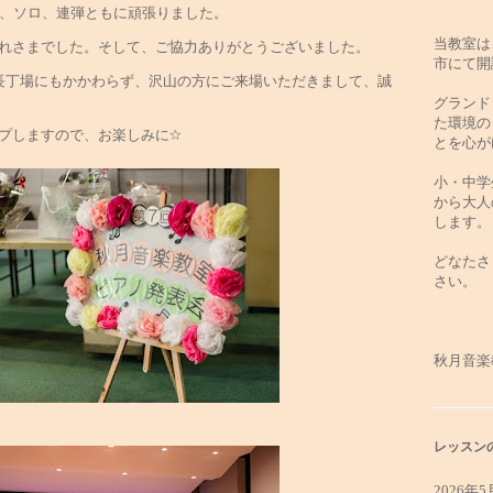
し、ソロ、連弾ともに頑張りました。
当教室は
れさまでした。そして、ご協力ありがとうございました。
市にて開
長丁場にもかかわらず、沢山の方にご来場いただきまして、誠
グランド
た環境の
プしますので、お楽しみに☆
とを心が
小・中学
から大人
します。
どなたさ
さい。
秋月音楽
レッスン
2026年