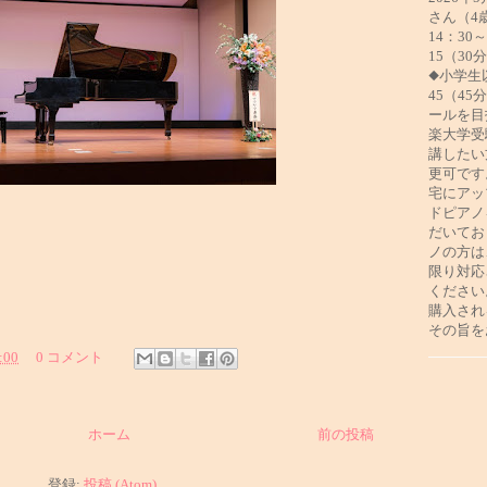
さん（4
14：30
15（30
◆小学生
45（4
ールを目
楽大学受
講したい
更可です
宅にアッ
ドピアノ
だいてお
ノの方は
限り対応
ください
購入され
その旨を
:00
0 コメント
ホーム
前の投稿
登録:
投稿 (Atom)