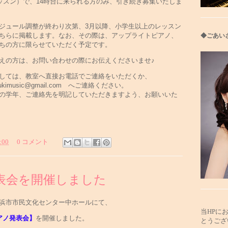
レッスン）で、14時台に来られる方のみ、引き続き募集いたしま
ジュール調整が終わり次第、3月以降、小学生以上のレッスン
ちらに掲載します。なお、その際は、アップライトピアノ、
◆ごあい
ちの方に限らせていただく予定です。
えの方は、お問い合わせの際にお伝えくださいませ♪
しては、教室へ直接お電話でご連絡をいただくか、
usic@gmail.
com へご連絡ください。
の学年、ご連絡先を明記していただきますよう、お願いいた
:00
0 コメント
表会を開催しました
新居浜市市民文化センター中ホールにて、
当HPに
アノ発表会】
を開催しました。
とうござ