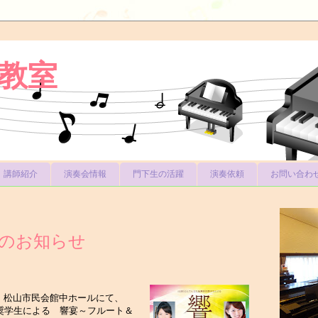
教室
講師紹介
演奏会情報
門下生の活躍
演奏依頼
お問い合わ
のお知らせ
00より、松山市民会館中ホールにて、
団奨学生による
響宴～フルート＆