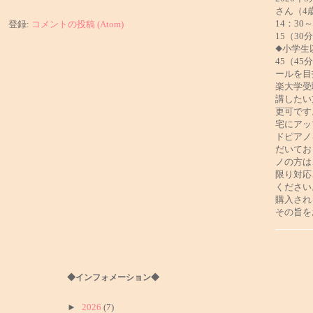
さん（4
14：30
登録:
コメントの投稿 (Atom)
15（30
◆小学生
45（4
ールを目
楽大学受
講したい
更可です
宅にアッ
ドピアノ
だいてお
ノの方は
限り対応
ください
購入され
その旨を
◆インフォメーション◆
►
2026
(7)