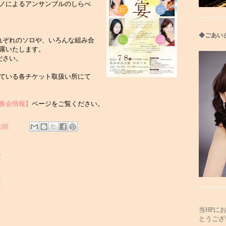
ノによるアンサンブルのしらべ
◆ごあい
れぞれのソロや、いろんな組み合
露いたします。
ださい。
ている各チケット取扱い所にて
奏会情報】
ページをご覧ください。
:00
:
稿
当HPに
とうござ