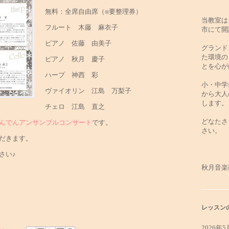
無料：全席自由席（※要整理券）
当教室は
フルート 木藤 麻衣子
市にて開
ピアノ 佐藤 由美子
グランド
た環境の
ピアノ 秋月 慶子
とを心が
ハープ 神西 彩
小・中学
ヴァイオリン 江島 万梨子
から大人
します。
チェロ 江島 直之
どなたさ
んでんアンサンブルコンサート
です。
さい。
だきます。
さい♪
秋月音楽
レッスン
2026年