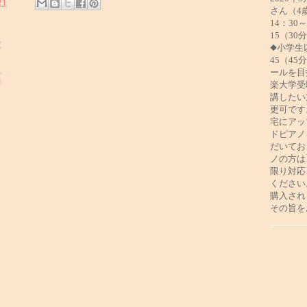
21
さん（4
14：30
15（30
:
◆小学生
45（4
ールを目
稿
楽大学受
講したい
更可です
宅にアッ
ドピアノ
だいてお
ノの方は
限り対応
ください
購入され
その旨を