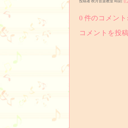
投稿者
秋月音楽教室
時刻:
0:
0 件のコメント
コメントを投